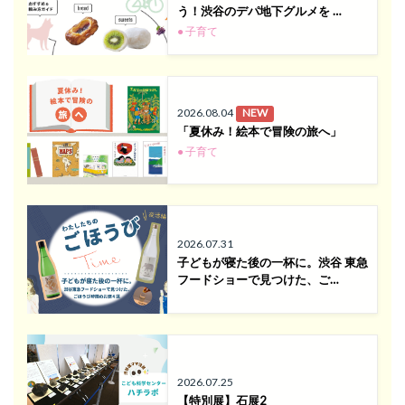
う！渋谷のデパ地下グルメを …
● 子育て
2026.08.04
NEW
「夏休み！絵本で冒険の旅へ」
● 子育て
2026.07.31
子どもが寝た後の一杯に。渋谷 東急
フードショーで見つけた、ご…
2026.07.25
【特別展】石展2