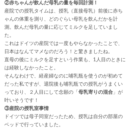
②赤ちゃんが飲んだ母乳の量を毎回計測！
産院での授乳タイムは、授乳（直接母乳）前後に赤ち
ゃんの体重を測り、どのぐらい母乳を飲んだかを計
測。飲んだ母乳の量に応じてミルクを足していまし
た。
これはドイツの産院では一度もやらなかったことで、
日本はなんてマメなのだろう！と驚きましたね。
直母の後にミルクを足すという作業も、1人目のときに
は経験しなかったこと。
そんなわけで、経産婦なのに哺乳瓶を使うのが初めて
だった私ですが、退院後も哺乳瓶での授乳がうまくい
っており、２人目にして念願の「
母乳寄りの混合
」が
叶いそうです！
③産院の授乳室事情
ドイツでは母子同室だったため、授乳は自分の部屋の
ベッドで行っていました。