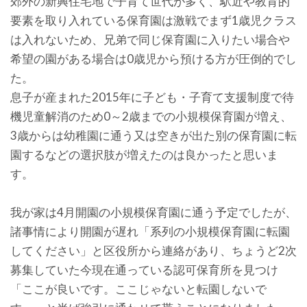
郊外の新興住宅地で子育て世代が多く、駅近や教育的
要素を取り入れている保育園は激戦でまず1歳児クラス
は入れないため、兄弟で同じ保育園に入りたい場合や
希望の園がある場合は0歳児から預ける方が圧倒的でし
た。
息子が産まれた2015年に子ども・子育て支援制度で待
機児童解消のため0～2歳までの小規模保育園が増え、
3歳からは幼稚園に通う又は空きが出た別の保育園に転
園するなどの選択肢が増えたのは良かったと思いま
す。
我が家は4月開園の小規模保育園に通う予定でしたが、
諸事情により開園が遅れ「系列の小規模保育園に転園
してください」と区役所から連絡があり、ちょうど2次
募集していた今現在通っている認可保育所を見つけ
「ここが良いです。ここじゃないと転園しないで