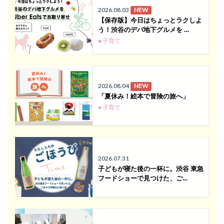
2026.08.03
NEW
【保存版】今日はちょっとラクしよ
う！渋谷のデパ地下グルメを …
● 子育て
2026.08.04
NEW
「夏休み！絵本で冒険の旅へ」
● 子育て
2026.07.31
子どもが寝た後の一杯に。渋谷 東急
フードショーで見つけた、ご…