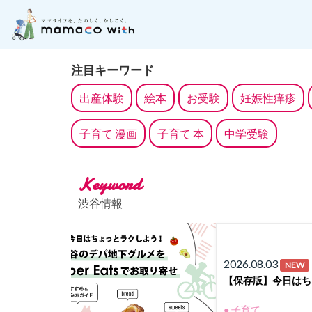
月齢別に記事を探す
子どもの成長にそった「お
注目キーワード
出産体験
絵本
お受験
妊娠性痒疹
子育て 漫画
子育て 本
中学受験
Keyword
渋谷情報
2026.08.03
NEW
【保存版】今日はち
● 子育て