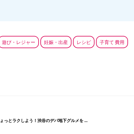
悩み」を解決していきます。
遊び・レジャー
妊娠・出産
レシピ
子育て 費用
ょっとラクしよう！渋谷のデパ地下グルメを …