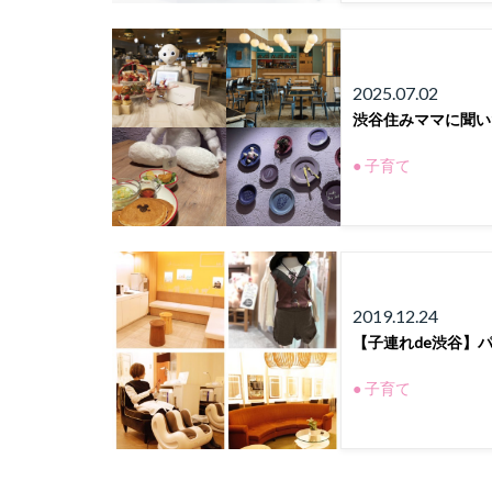
2025.07.02
渋谷住みママに聞い
● 子育て
2019.12.24
【子連れde渋谷】パ
● 子育て