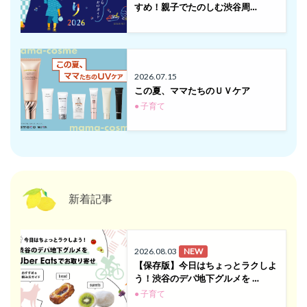
すめ！親子でたのしむ渋谷周…
2026.07.15
この夏、ママたちのＵＶケア
● 子育て
新着記事
2026.08.03
NEW
【保存版】今日はちょっとラクしよ
う！渋谷のデパ地下グルメを …
● 子育て