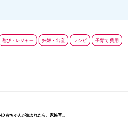
悩み」を解決していきます。
遊び・レジャー
妊娠・出産
レシピ
子育て 費用
ol.3 赤ちゃんが生まれたら。家族写…