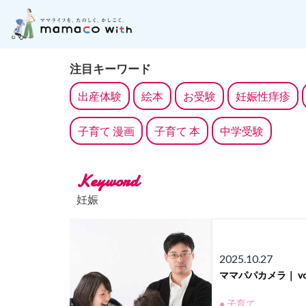
月齢別に記事を探す
子どもの成長にそった「お
注目キーワード
出産体験
絵本
お受験
妊娠性痒疹
子育て 漫画
子育て 本
中学受験
Keyword
妊娠
2025.10.27
ママパパカメラ｜ v
● 子育て