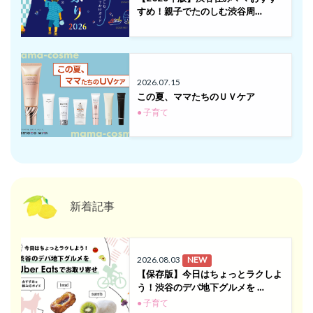
すめ！親子でたのしむ渋谷周…
2026.07.15
この夏、ママたちのＵＶケア
● 子育て
新着記事
2026.08.03
NEW
【保存版】今日はちょっとラクしよ
う！渋谷のデパ地下グルメを …
● 子育て