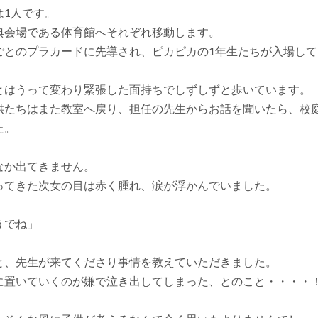
は1人です。
典会場である体育館へそれぞれ移動します。
ごとのプラカードに先導され、ピカピカの1年生たちが入場して
とはうって変わり緊張した面持ちでしずしずと歩いています。
供たちはまた教室へ戻り、担任の先生からお話を聞いたら、校
た。
なか出てきません。
ってきた次女の目は赤く腫れ、涙が浮かんでいました。
うでね」
と、先生が来てくださり事情を教えていただきました。
に置いていくのが嫌で泣き出してしまった、とのこと・・・・