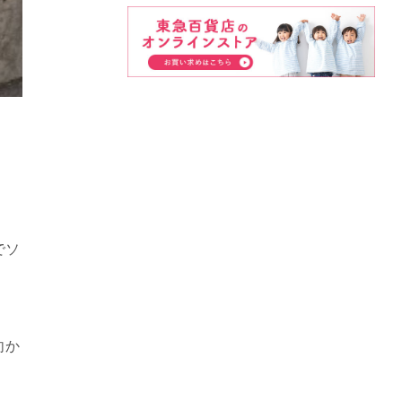
でソ
。
向か