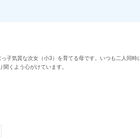
悩み」を解決していきます。
末っ子気質な次女（小3）を育てる母です。いつも二人同時
り聞くよう心がけています。