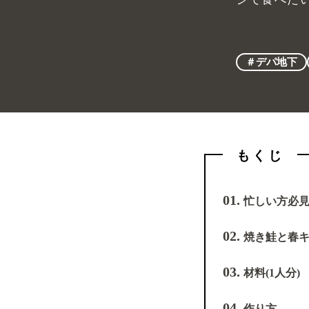
＃デパ地下
もくじ
01.
忙しい方必
02.
焼き鮭と春
03.
材料(1人分)
04.
作り方