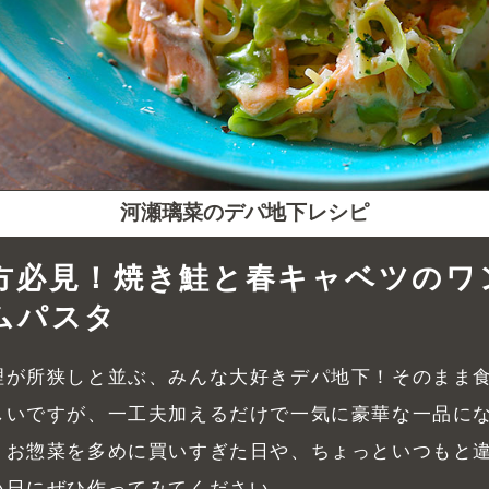
河瀬璃菜のデパ地下レシピ
方必見！焼き鮭と春キャベツのワ
ムパスタ
理が所狭しと並ぶ、みんな大好きデパ地下！そのまま
しいですが、一工夫加えるだけで一気に豪華な一品に
。お惣菜を多めに買いすぎた日や、ちょっといつもと
い日にぜひ作ってみてください。