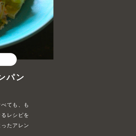
ンパン
食べても、も
なるレシピを
違ったアレン