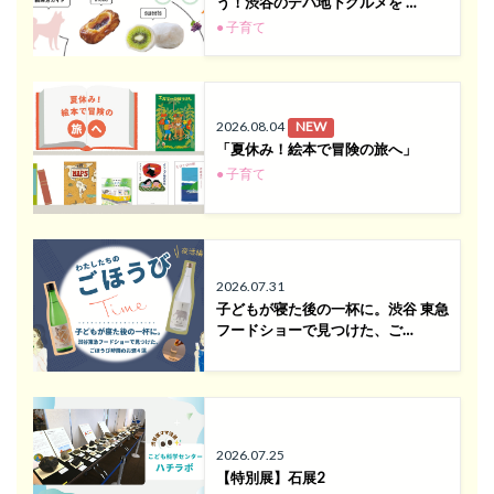
う！渋谷のデパ地下グルメを …
● 子育て
2026.08.04
NEW
「夏休み！絵本で冒険の旅へ」
● 子育て
2026.07.31
子どもが寝た後の一杯に。渋谷 東急
フードショーで見つけた、ご…
2026.07.25
【特別展】石展2