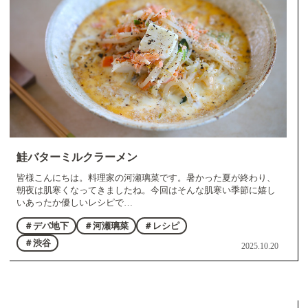
鮭バターミルクラーメン
皆様こんにちは。料理家の河瀬璃菜です。暑かった夏が終わり、
朝夜は肌寒くなってきましたね。今回はそんな肌寒い季節に嬉し
いあったか優しいレシピで…
＃デパ地下
＃河瀬璃菜
＃レシピ
＃渋谷
2025.10.20