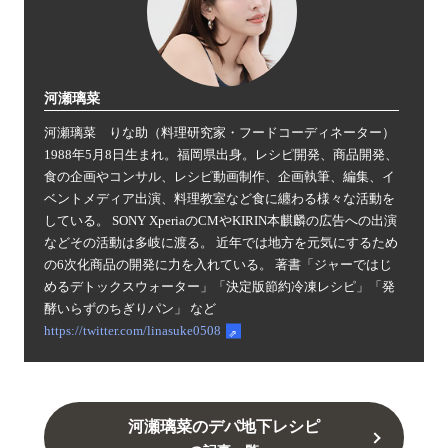
河瀬璃菜
河瀬璃菜 りな助（料理研究家・フードコーディネーター）
1988年5月8日生まれ。福岡県出身。レシピ開発、商品開発、
食の企画やコンサル、レシピ動画制作、企画執筆、編集、イ
ベントメディア出演、料理教室など食に纏わる様々な活動を
している。 SONY XperiaのCMやKIRIN本麒麟の広告への出演
などその活動は多岐に渡る。 近年では地方を元気にするため
の6次化商品の開発に力を入れている。 著書「ジャーではじ
めるデトックスウォーター」「決定版節約冷凍レシピ」「発
酵いらずのちぎりパン」 など
https://twitter.com/linasuke0508
河瀬璃菜のデパ地下レシピ