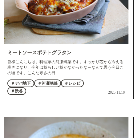
ミートソースポテトグラタン
皆様こんにちは。料理家の河瀬璃菜です。すっかり芯から冷える
寒さになり、今年は秋らしい秋がなかったな～なんて思う今日こ
の頃です。こんな寒さの日…
＃デパ地下
＃河瀬璃菜
＃レシピ
＃渋谷
2025.11.10