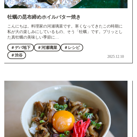
牡蠣の昆布締めホイルバター焼き
こんにちは。料理家の河瀬璃菜です。寒くなってきたこの時期に
私が大の楽しみにしているもの、そう「牡蠣」です。プリッとし
た真牡蠣の美味しい季節に…
＃デパ地下
＃河瀬璃菜
＃レシピ
＃渋谷
2025.12.10