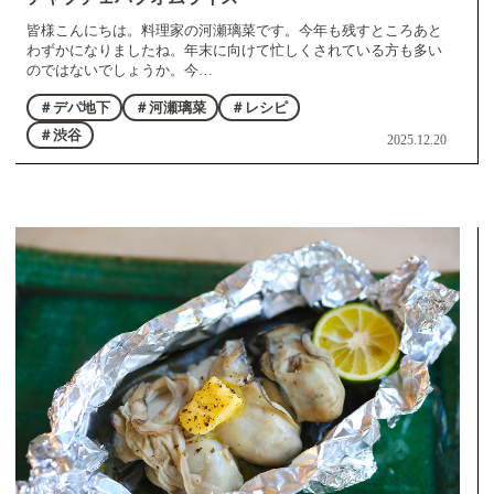
皆様こんにちは。料理家の河瀬璃菜です。今年も残すところあと
わずかになりましたね。年末に向けて忙しくされている方も多い
のではないでしょうか。今…
＃デパ地下
＃河瀬璃菜
＃レシピ
＃渋谷
2025.12.20