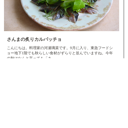
さんまの炙りカルパッチョ
こんにちは。料理家の河瀬璃菜です。9月に入り、東急フードシ
ョー地下1階でも秋らしい食材がずらりと並んでいますね。今年
の秋はなんと言っても「さ…
＃デパ地下
＃河瀬璃菜
＃レシピ
＃渋谷
2025.09.20