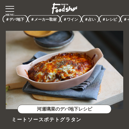
＃デパ地下
＃メーカー取材
＃ワイン
＃占い
＃レシピ
＃
河瀬璃菜のデパ地下レシピ
ミートソースポテトグラタン