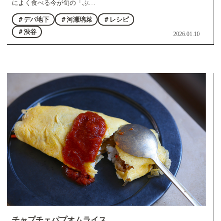
によく食べる今が旬の「ぶ…
＃デパ地下
＃河瀬璃菜
＃レシピ
＃渋谷
2026.01.10
チャプチェパプオムライス