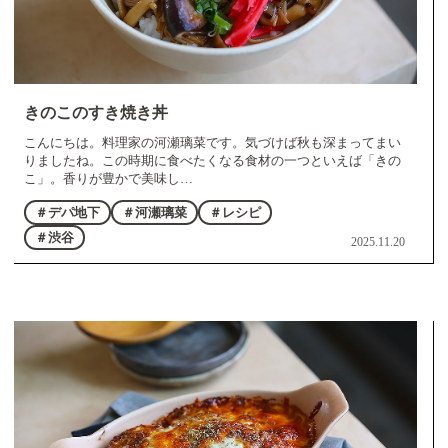
きのこのすき焼き丼
こんにちは。料理家の河瀬璃菜です。気づけば秋も深まってまい
りましたね。この時期に食べたくなる食材の一つといえば「きの
こ」。香りが豊かで美味し…
＃デパ地下
＃河瀬璃菜
＃レシピ
＃渋谷
2025.11.20