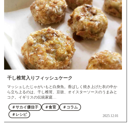
干し椎茸入りフィッシュケーク
マッシュしたじゃがいもと白身魚。香ばしく焼き上げた衣の中か
ら立ち上るのは、干し椎茸、豆豉、オイスターソースのうまみと
コク。イギリスの伝統家庭…
＃サカイ優佳子
＃食育
＃コラム
＃レシピ
2025.12.01