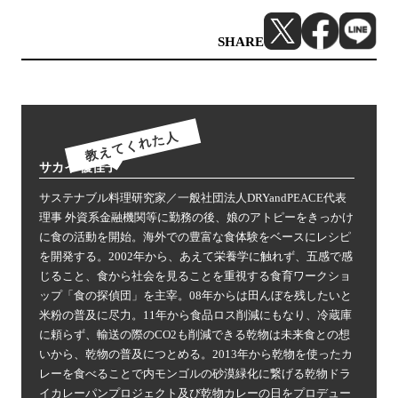
SHARE
教えてくれた人
サカイ 優佳子
サステナブル料理研究家／一般社団法人DRYandPEACE代表
理事 外資系金融機関等に勤務の後、娘のアトピーをきっかけ
に食の活動を開始。海外での豊富な食体験をベースにレシピ
を開発する。2002年から、あえて栄養学に触れず、五感で感
じること、食から社会を見ることを重視する食育ワークショ
ップ「食の探偵団」を主宰。08年からは田んぼを残したいと
米粉の普及に尽力。11年から食品ロス削減にもなり、冷蔵庫
に頼らず、輸送の際のCO2も削減できる乾物は未来食との想
いから、乾物の普及につとめる。2013年から乾物を使ったカ
レーを食べることで内モンゴルの砂漠緑化に繋げる乾物ドラ
イカレーパンプロジェクト及び乾物カレーの日をプロデュー