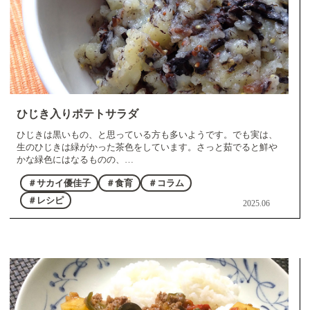
ひじき入りポテトサラダ
ひじきは黒いもの、と思っている方も多いようです。でも実は、
生のひじきは緑がかった茶色をしています。さっと茹でると鮮や
かな緑色にはなるものの、…
＃サカイ優佳子
＃食育
＃コラム
＃レシピ
2025.06