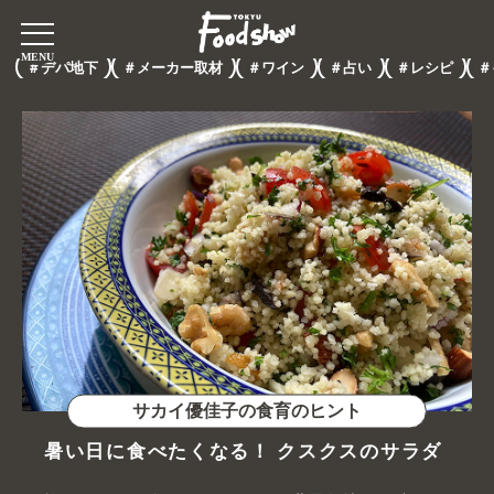
＃デパ地下
＃メーカー取材
＃ワイン
＃占い
＃レシピ
＃
サカイ優佳子の食育のヒント
暑い日に食べたくなる！ クスクスのサラダ