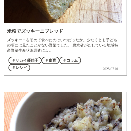
米粉でズッキーニブレッド
ズッキーニを初めて食べたのはいつだったか。少なくとも子ども
の頃には見たことがない野菜でした。 農水省がだしている地域特
産野菜生産状況調査によ…
＃サカイ優佳子
＃食育
＃コラム
＃レシピ
2025.07.01