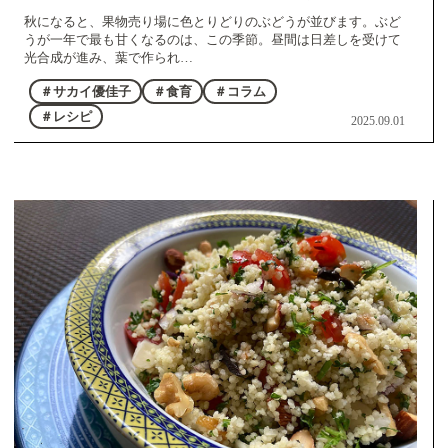
秋になると、果物売り場に色とりどりのぶどうが並びます。ぶど
うが一年で最も甘くなるのは、この季節。昼間は日差しを受けて
光合成が進み、葉で作られ…
＃サカイ優佳子
＃食育
＃コラム
＃レシピ
2025.09.01