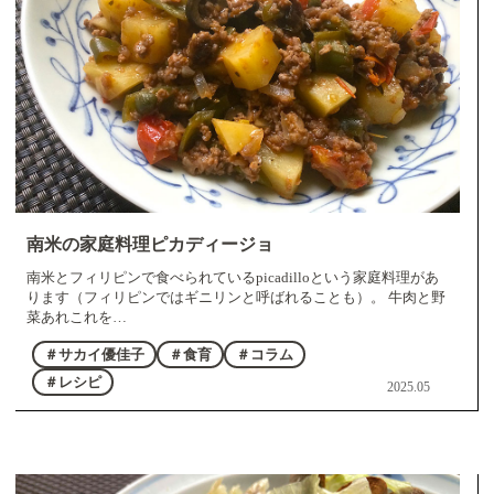
南米の家庭料理ピカディージョ
南米とフィリピンで食べられているpicadilloという家庭料理があ
ります（フィリピンではギニリンと呼ばれることも）。 牛肉と野
菜あれこれを…
＃サカイ優佳子
＃食育
＃コラム
＃レシピ
2025.05