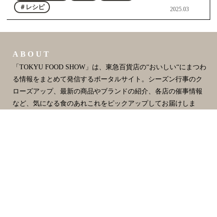
＃レシピ
2025.03
ABOUT
「TOKYU FOOD SHOW」は、東急百貨店の“おいしい“にまつわ
る情報をまとめて発信するポータルサイト。シーズン行事のク
ローズアップ、最新の商品やブランドの紹介、各店の催事情報
など、気になる食のあれこれをピックアップしてお届けしま
す。
CATEGORY
スイーツ
デリ
ギフト/てみやげ