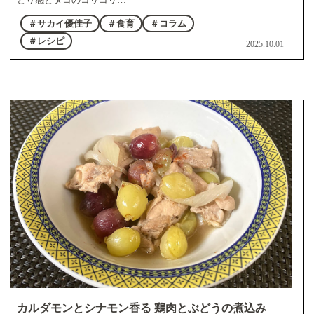
＃サカイ優佳子
＃食育
＃コラム
＃レシピ
2025.10.01
カルダモンとシナモン香る 鶏肉とぶどうの煮込み