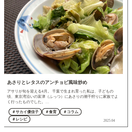
あさりとレタスのアンチョビ風味炒め
アサリが旬を迎える4月。 千葉で生まれ育った私は、子どもの
頃、東京湾沿いの富津（ふっつ）にあさりの潮干狩りに家族でよ
く行ったものでした。…
＃サカイ優佳子
＃食育
＃コラム
＃レシピ
2025.04