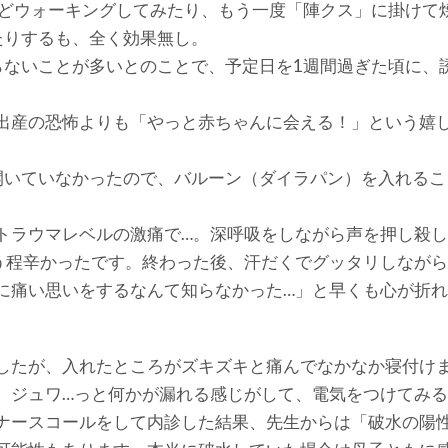
0歩ほどウォーキングしてみたり、もう一度「陣クス」に掛けて
たりするも、全く効果無し。
らないことが多いとのことで、予定日を1週間過ぎた頃に、
出産の恐怖よりも「やっと赤ちゃんに会える！」という嬉
開いていなかったので、バルーン（ダイラパン）を入れるこ
トラウマレベルの激痛で…。深呼吸をしながら声を押し殺
う程辛かったです。終わった後、汗だくでグッタリしながら
に痛い思いをするなんて知らなかった…」と早くも心が折
したが、入れたところがズキズキと痛んでなかなか寝付け
、ジュワ…っと何かが漏れる感じがして、電気をつけてみ
ナースコールをして内診した結果、先生からは「破水の陽