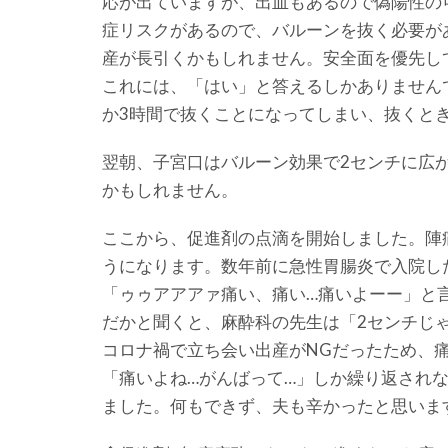
応が出ていますが、出血もあるので偽陽性の
症リスクがあるので、バルーンを抜く必要が
産が長引くかもしれません。安全面を優先し
これには、「はい」と答えるしかありません
か3時間で抜くことになってしまい、抜くと
翌朝、子宮口はバルーン効果で2センチに広
かもしれません。
ここから、促進剤の点滴を開始しました。陣
うになります。数年前に急性胃腸炎で入院し
「ゥゥアアアァ痛い、痛い…痛いよーー」と
だかと聞くと、麻酔科の先生は「2センチじ
コロナ禍で立ち会い出産がNGだったため、痛
「痛いよね…がんばって…」しか繰り返され
ました。何もできず、夫も辛かったと思いま