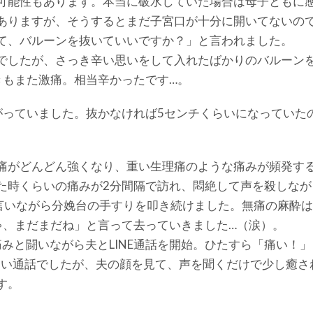
可能性もあります。本当に破水していた場合は母子ともに
ありますが、そうするとまだ子宮口が十分に開いてないの
て、バルーンを抜いていいですか？」と言われました。
でしたが、さっき辛い思いをして入れたばかりのバルーン
きもまた激痛。相当辛かったです…。
がっていました。抜かなければ5センチくらいになっていた
痛がどんどん強くなり、重い生理痛のような痛みが頻発す
た時くらいの痛みが2分間隔で訪れ、悶絶して声を殺しなが
言いながら分娩台の手すりを叩き続けました。無痛の麻酔
ゃ、まだまだね」と言って去っていきました…（涙）。
みと闘いながら夫とLINE通話を開始。ひたすら「痛い！」
ない通話でしたが、夫の顔を見て、声を聞くだけで少し癒さ
す。