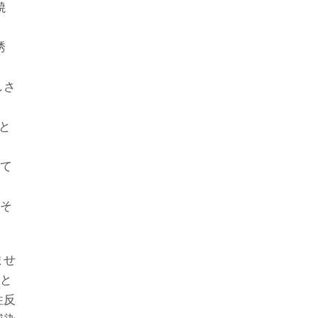
焼
誘
しさ
と
して
れそ
ませ
ると
性反