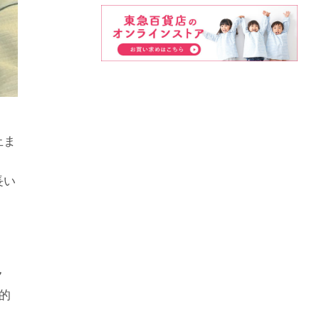
止ま
長い
ク
的