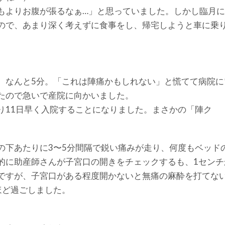
もよりお腹が張るなぁ…」と思っていました。しかし臨月
ので、あまり深く考えずに食事をし、帰宅しようと車に乗
、なんと5分。「これは陣痛かもしれない」と慌てて病院に
たので急いで産院に向かいました。
り11日早く入院することになりました。まさかの「陣ク
の下あたりに3〜5分間隔で鋭い痛みが走り、何度もベッド
的に助産師さんが子宮口の開きをチェックするも、1センチ
ですが、子宮口がある程度開かないと無痛の麻酔を打てな
ほど過ごしました。