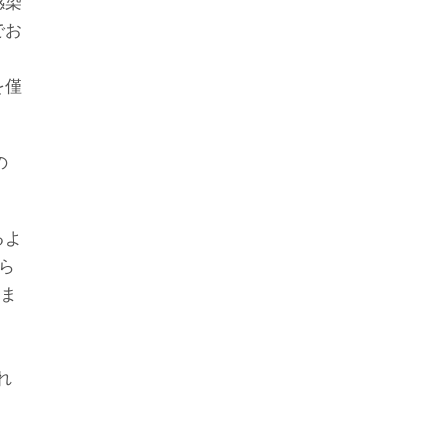
感染
でお
を僅
の
るよ
ら
はま
れ