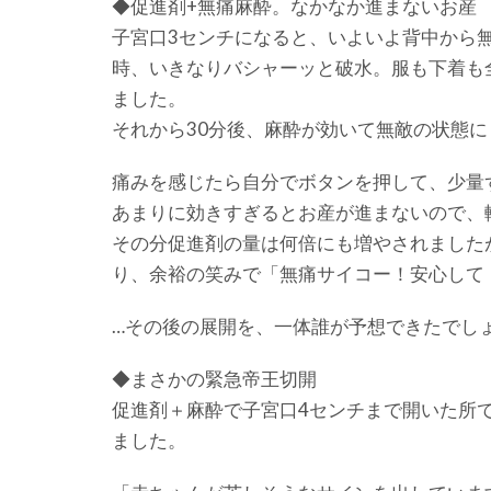
◆促進剤+無痛麻酔。なかなか進まないお産
子宮口3センチになると、いよいよ背中から
時、いきなりバシャーッと破水。服も下着も
ました。
それから30分後、麻酔が効いて無敵の状態に
痛みを感じたら自分でボタンを押して、少量
あまりに効きすぎるとお産が進まないので、
その分促進剤の量は何倍にも増やされました
り、余裕の笑みで「無痛サイコー！安心して
…その後の展開を、一体誰が予想できたでし
◆まさかの緊急帝王切開
促進剤＋麻酔で子宮口4センチまで開いた所
ました。