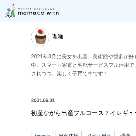
月齢別に記事を探す
子どもの成長にそった「お
理瀬
2021年3月に長女を出産。美術館や観劇が
中。スマート家電と宅配サービスフル活用で
されつつ、楽しく子育て中です！
2021.08.31
初産ながら出産フルコース？イレギュ
tannely
出産体験
妊娠・出産
理瀬