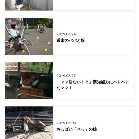
2019.06.24
週末のパパと娘
2019.06.17
「ママ居ない！？」察知能力にヘトヘト
なママ！
2019.06.08
おっぱい「ぺっ」の娘